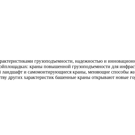
арактеристиками грузоподъемности, надежностью и инновацион
ойплощадках: краны повышенной грузоподъемности для инфраст
ой ландшафт и самомонтирующиеся краны, меняющие способы жил
тву других характеристик башенные краны открывают новые гор